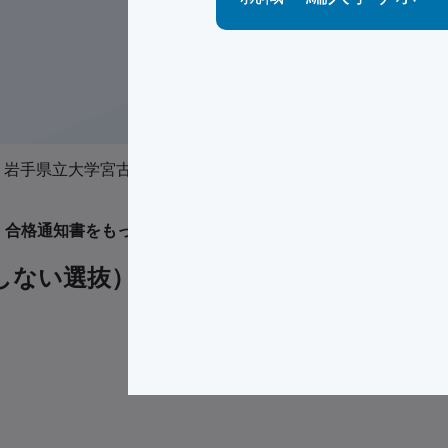
 岩手県立大学宮古短期大学部 入学者選抜 合格者受験番号表
。
合格通知書をもって正式な発表とします。
ない選抜）令和8年2月17日実施