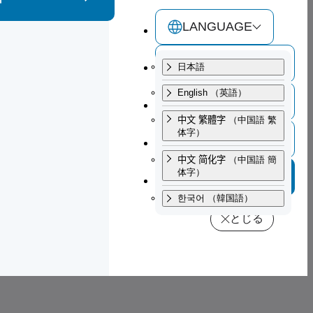
とじる
とじる
LANGUAGE
交通アクセス
日本語
English
（英語）
サイトマップ
中文 繁體字
（中国語 繁
体字）
お問い合わせ
中文 简化字
（中国語 簡
体字）
寄附・ご支援
한국어
（韓国語）
とじる