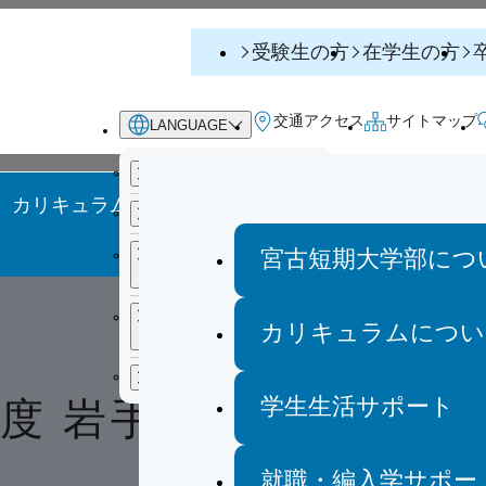
受験生の方
在学生の方
交通アクセス
サイトマップ
LANGUAGE
日本語
カリキュラムについて
学生生活サ
English
（英語）
サイト内検索
宮古短期大学部につ
中文 繁體字
（中国語 繁
受験生の方
体字）
在学生の方
中文 简化字
（中国語 簡
キーワードを入力してください
カリキュラムについ
体字）
卒業生の方
한국어
（韓国語）
学生生活サポート
度 岩手県立大学宮古短
企業・一般の方
サイト内検索
就職・編入学サポー