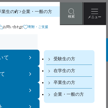
卒業生の方
企業・一般の方
検索
メニュー
お問い合わせ
寄附・ご支援
ポート
就職・編入学サポート
いて
受験生の方
在学生の方
て
卒業生の方
検索
期大学部 入学者選抜
企業・一般の方
ト