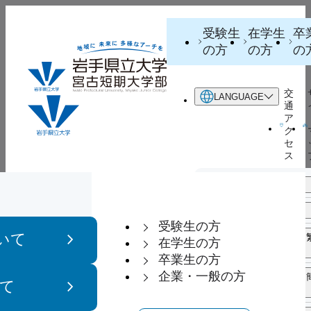
受験生
在学生
卒
の方
の方
の
交
LANGUAGE
通
ア
ク
セ
ス
日本語
宮古短期大
カリキュラ
学生生活サ
就職・編
English
（英語）
学部につい
ムについて
ポート
学サポー
受験生の方
いて
て
中文 繁體字
（中国語 繁
在学生の方
体字）
卒業生の方
企業・一般の方
中文 简化字
（中国語 簡
て
体字）