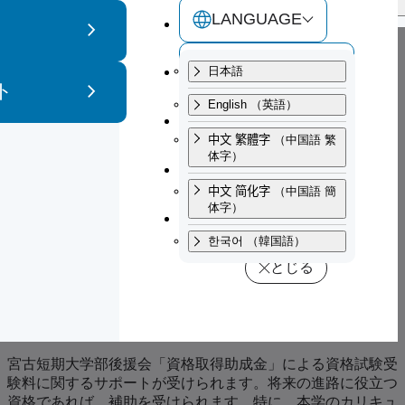
한국어
（韓国語）
とじる
検索
LANGUAGE
交通アクセス
資格取得サポート
日本語
ト
とじる
English
（英語）
サイトマップ
中文 繁體字
（中国語 繁
体字）
お問い合わせ
中文 简化字
（中国語 簡
体字）
寄附・ご支援
한국어
（韓国語）
トップページ
就職・編入学サポート
資格取得サポート
とじる
主な資格取得
宮古短期大学部後援会「資格取得助成金」による資格試験受
験料に関するサポートが受けられます。将来の進路に役立つ
資格であれば、補助を受けられます。特に、本学のカリキュ